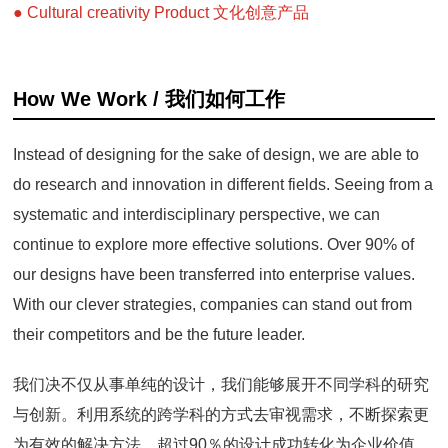
● Cultural creativity Product 文化创意产品
How We Work / 我们如何工作
Instead of designing for the sake of design, we are able to
do research and innovation in different fields. Seeing from a
systematic and interdisciplinary perspective, we can
continue to explore more effective solutions.
Over 90% of
our designs have been transferred into enterprise values.
With our clever strategies, companies can stand out from
their competitors and be the future leader.
我们决不仅从事单纯的设计，我们能够展开不同学科的研究
与创新。利用系统的跨学科的方式去审视需求，不断探索更
为有效的解决方法。超过
90
％的设计成功转化为企业价值，